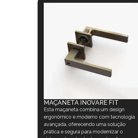
MAÇANETA INOVARE FIT
Esta maçaneta combina um design
ergonômico e moderno com tecnologia
avançada, oferecendo uma solução
prática e segura para modernizar o