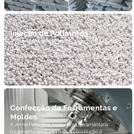
Injeção de Polímeros
A Johrei Ferragens se destaca na oferta de injeção
plástica especializada, abrangendo desde o projeto
e desenvolvimento do molde até a fabricação das
peças.
Confecção de Ferramentas e
Moldes
A Johrei Ferragens possui uma ferramentaria
totalmente equipada para a construção e