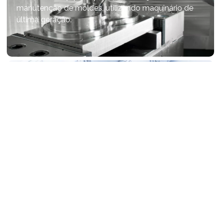
manutenção de moldes, utilizando maquinário de
última geração.
Desenvolvimento de projetos
Transformamos ideias em produtos inovadores
com nossa equipe especializada em soluções
personalizadas.
FALE CONOSCO