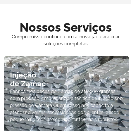
Nossos Serviços
Compromisso contínuo com a inovação para criar
soluções completas
Injeção
de Zamac
Fabricamos peças de Zamac de até 900 gramas
com precisão, empregando a técnica de injeção sob
pressão de Câmara Quente. Isso nos capacita a
atender diversas necessidades dos clientes, desde
pequenas peças até componentes mais robustos.