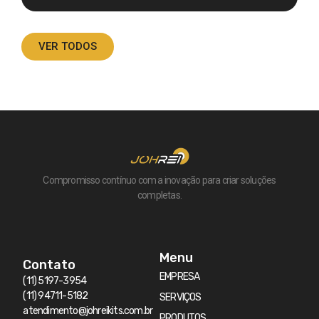
VER TODOS
Compromisso contínuo com a inovação para criar soluções
completas.
Menu
Contato
EMPRESA
(11) 5197-3954
(11) 94711-5182
SERVIÇOS
atendimento@johreikits.com.br
PRODUTOS