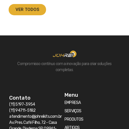
VER TODOS
Compromisso contínuo com a inovação para criar soluções
completas.
Menu
Contato
EMPRESA
(11) 5197-3954
(11) 94711-5182
SERVIÇOS
atendimento@johreikits.com.br
PRODUTOS
Av. Pres. Café Filho, 72 - Casa
ARTIGOS
Grande, Diadema SP, 09961-