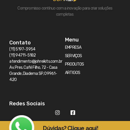
Compromisso contínuo com a inovação para criar soluções
completas.
Menu
Contato
EMPRESA
(11) 5197-3954
(11) 94711-5182
SERVIÇOS
atendimento@johreikits.com.br
PRODUTOS
Av. Pres. Café Filho, 72 - Casa
ARTIGOS
Grande, Diadema SP, 09961-
420
Redes Sociais
Dúvidas? Clique aqui!