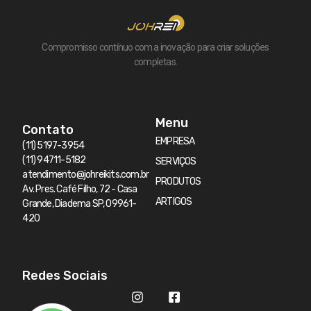
Compromisso contínuo com a inovação para criar soluções
completas.
Menu
Contato
EMPRESA
(11) 5197-3954
(11) 94711-5182
SERVIÇOS
atendimento@johreikits.com.br
PRODUTOS
Av. Pres. Café Filho, 72 - Casa
ARTIGOS
Grande, Diadema SP, 09961-
420
Redes Sociais