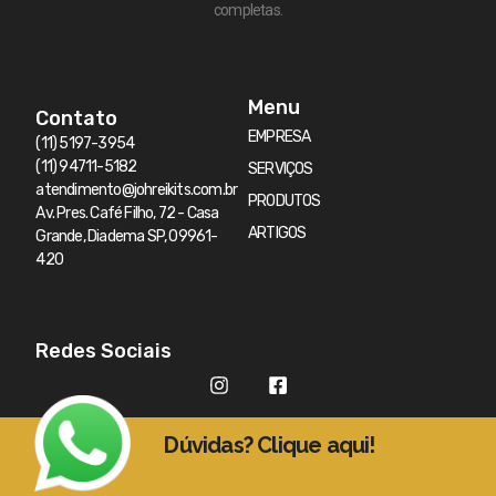
completas.
Menu
Contato
EMPRESA
(11) 5197-3954
(11) 94711-5182
SERVIÇOS
atendimento@johreikits.com.br
PRODUTOS
Av. Pres. Café Filho, 72 - Casa
ARTIGOS
Grande, Diadema SP, 09961-
420
Redes Sociais
Dúvidas? Clique aqui!