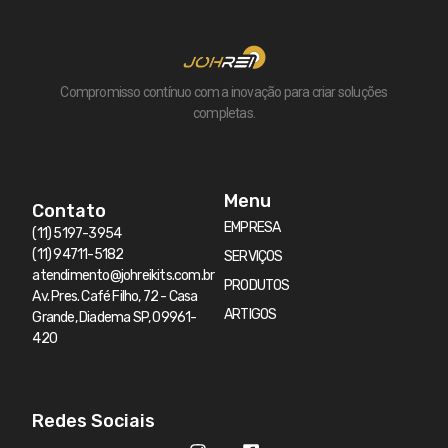
Compromisso contínuo com a inovação para criar soluções
completas.
Menu
Contato
EMPRESA
(11) 5197-3954
(11) 94711-5182
SERVIÇOS
atendimento@johreikits.com.br
PRODUTOS
Av. Pres. Café Filho, 72 - Casa
ARTIGOS
Grande, Diadema SP, 09961-
420
Redes Sociais