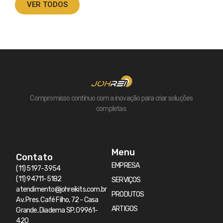
VER TODOS
Compromisso contínuo com a inovação para criar soluções
completas.
Menu
Contato
EMPRESA
(11) 5197-3954
(11) 94711-5182
SERVIÇOS
atendimento@johreikits.com.br
PRODUTOS
Av. Pres. Café Filho, 72 - Casa
ARTIGOS
Grande, Diadema SP, 09961-
420