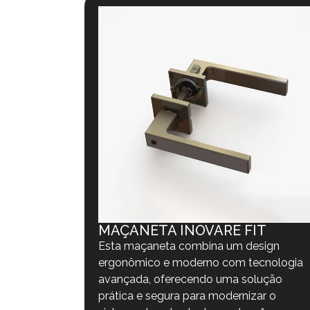
MAÇANETA INOVARE FIT
Esta maçaneta combina um design
ergonômico e moderno com tecnologia
avançada, oferecendo uma solução
prática e segura para modernizar o